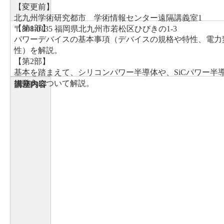
【変更前】
北九州学術研究都市 学術情報センター遠隔講義室1
【第1部】
〒808-0135 福岡県北九州市若松区ひびきの1-3
パワーデバイスの基本事項（デバイスの規格や特性、電力
性）を解説。
【第2部】
基本を踏まえて、シリコンパワー半導体や、SiCパワー半
術動向について解説。
講座内容