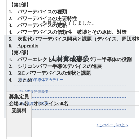
【第1部】
1.
パワーデバイスの種類
2.
パワーデバイスの主要特性
※募集は終了しました。
3.
パワーデバイスの定格
4.
パワーデバイスの信頼性 破壊とその原因、対策
5. 次世代パワーデバイス開発と課題（デバイス、周辺材
6. Appendix
【第2部】
人材育成事業
1.
パワーエレクトロニクス技術とパワー半導体の役割
2. シリコンパワー半導体デバイスの進展
3. SiC パワーデバイスの現状と課題
4. まとめ
ひびきの半導体アカデミー
2024年度開催概要
募集定員
会場50名
、オンライン50名
2023年度開催概要
受講料
↑このページの上へ