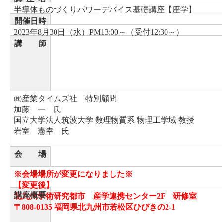
半導体ものづくりパワーデバイス基礎講座【座学】
開催日時
2023年8月30日（水）PM13:00～（受付12:30～）
講 師
㈱産業タイムズ社 特別顧問
加藤 一 氏
国立大学法人筑波大学 数理物質系 物理工学域 教授
岩室 憲幸 氏
会 場
※会場場所が変更になりました※
【変更後】
講座概要
北九州学術研究都市 産学連携センター2F 研修室
〒808-0135 福岡県北九州市若松区ひびきの2-1