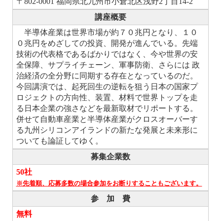
〒802-0001 福岡県北九州市小倉北区浅野2丁目14-2
講座概要
半導体産業は世界市場が約７０兆円となり、１０
０兆円をめざしての投資、開発が進んでいる
。
先端
技術の代表格であるばかりではなく、今や世界の安
全保障、サプライチェーン、軍事防衛、さらには 政
治経済の全分野に同期する存在となっているのだ。
今回講演では、起死回生の逆転を狙う日本の国家プ
ロジェクトの方向性、装置、材料で世界トップを走
る日本企業の強さなどを最新取材でリポートする。
併せて自動車産業と半導体産業がクロスオーバーす
る九州シリコンアイランドの新たな発展と未来形に
ついても論証してゆく。
募集企業数
50社
※先着順、応募多数の場合参加をお断りすることもございます。
参 加 費
無料