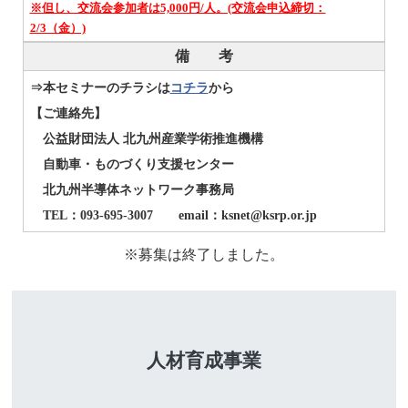
※但し、交流会参加者は
5,000円/人
。(交流会申込締切：
2/3（金）)
備 考
⇒本セミナーのチラシは
コチラ
から
【ご連絡先】
公益財団法人 北九州産業学術推進機構
自動車・ものづくり支援センター
北九州半導体ネットワーク事務局
TEL：093-695-3007 email：ksnet@ksrp.or.jp
※募集は終了しました。
人材育成事業