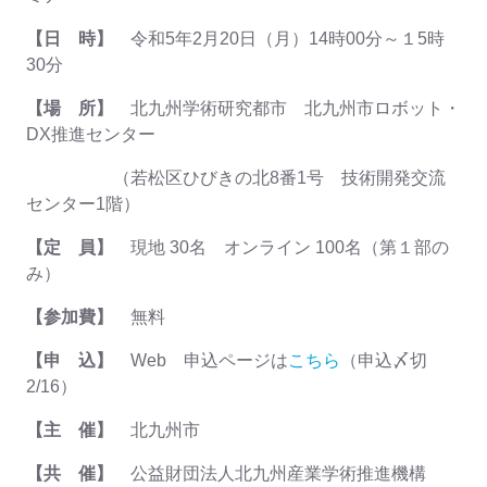
【日 時】
令和5年2月20日（月）14時00分～１5時
30分
【場 所】
北九州学術研究都市 北九州市ロボット・
DX推進センター
（若松区ひびきの北8番1号 技術開発交流
センター1階）
【定 員】
現地 30名 オンライン 100名（第１部の
み）
【参加費】
無料
【申 込】
Web 申込ページは
こちら
（申込〆切
2/16）
【主 催】
北九州市
【共 催】
公益財団法人北九州産業学術推進機構