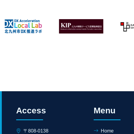
Access
Menu
〒808-0138
Home