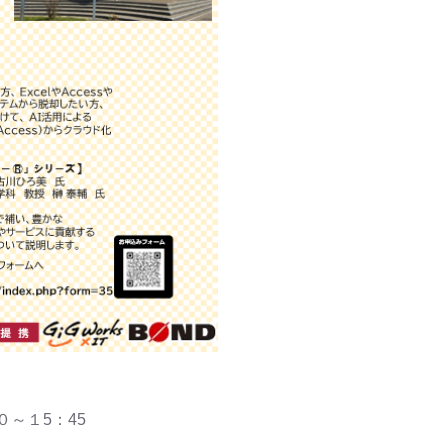
～１5：45