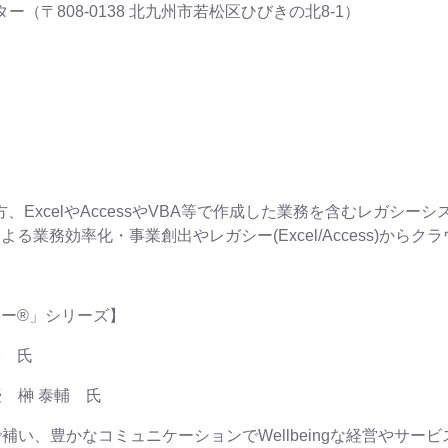
（〒808-0138 北九州市若松区ひびきの北8-1）
、ExcelやAccessやVBA等で作成した業務を含むレガシー
る業務効率化・事業創出やレガシー(Excel/Access)から
ター®」シリーズ】
美 氏
 榊 泰輔 氏
い、豊かなコミュニケーションでWellbeingな経営やサー