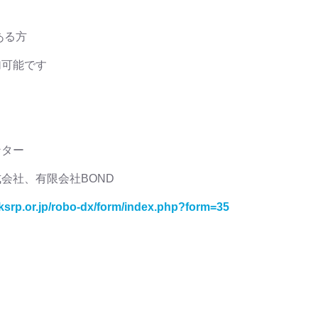
のある方
可能です
ンター
会社、有限会社BOND
.ksrp.or.jp/robo-dx/form/index.php?form=35