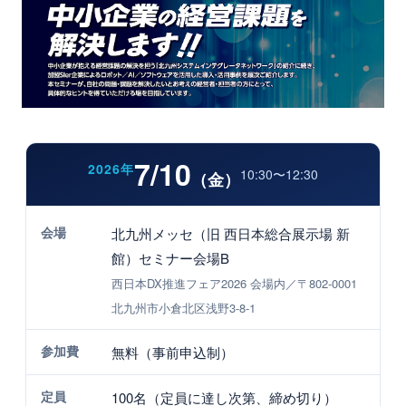
7/10
2026年
10:30〜12:30
（金）
会場
北九州メッセ（旧 西日本総合展示場 新
館）セミナー会場B
西日本DX推進フェア2026 会場内／〒802-0001
北九州市小倉北区浅野3-8-1
参加費
無料（事前申込制）
定員
100名（定員に達し次第、締め切り）