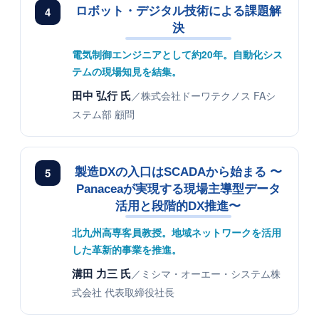
4
ロボット・デジタル技術による課題解
決
電気制御エンジニアとして約20年。自動化シス
テムの現場知見を結集。
田中 弘行 氏
／株式会社ドーワテクノス FAシ
ステム部 顧問
5
製造DXの入口はSCADAから始まる 〜
Panaceaが実現する現場主導型データ
活用と段階的DX推進〜
北九州高専客員教授。地域ネットワークを活用
した革新的事業を推進。
溝田 力三 氏
／ミシマ・オーエー・システム株
式会社 代表取締役社長