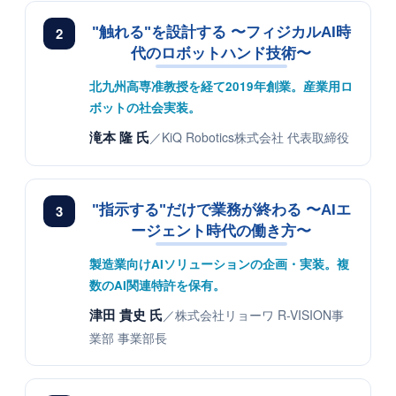
2
"触れる"を設計する 〜フィジカルAI時
代のロボットハンド技術〜
北九州高専准教授を経て2019年創業。産業用ロ
ボットの社会実装。
滝本 隆 氏
／KiQ Robotics株式会社 代表取締役
3
"指示する"だけで業務が終わる 〜AIエ
ージェント時代の働き方〜
製造業向けAIソリューションの企画・実装。複
数のAI関連特許を保有。
津田 貴史 氏
／株式会社リョーワ R-VISION事
業部 事業部長