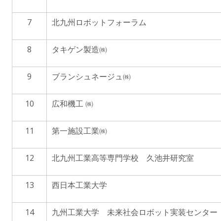
7
北九州ロボットフォーラム
8
タキゲン製造㈱
9
ブランシュネージュ㈱
10
広和機工 ㈱
11
第一施設工業㈱
12
北九州工業高等専門学校 久池井研究室
13
西日本工業大学
14
九州工業大学 未来社会ロボット実装センター