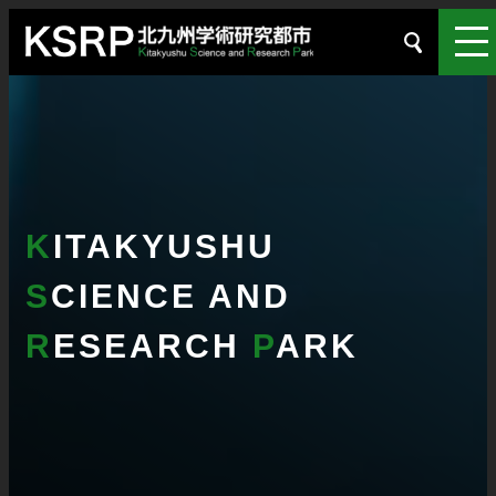
K
ITAKYUSHU
S
CIENCE AND
R
ESEARCH
P
ARK