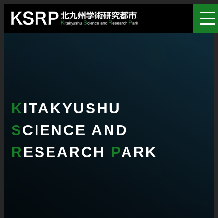
K
ITAKYUSHU
S
CIENCE AND
R
ESEARCH
P
ARK