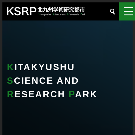
K
ITAKYUSHU
S
CIENCE AND
R
ESEARCH
P
ARK