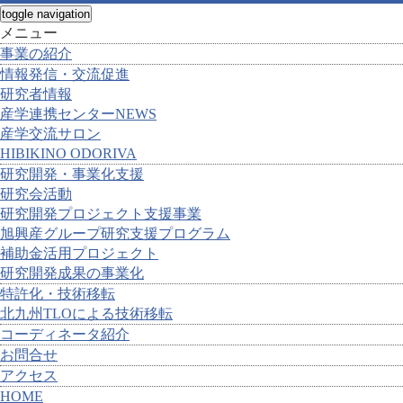
toggle navigation
メニュー
事業の紹介
情報発信・交流促進
研究者情報
産学連携センターNEWS
産学交流サロン
HIBIKINO ODORIVA
研究開発・事業化支援
研究会活動
研究開発プロジェクト支援事業
旭興産グループ研究支援プログラム
補助金活用プロジェクト
研究開発成果の事業化
特許化・技術移転
北九州TLOによる技術移転
コーディネータ紹介
お問合せ
アクセス
HOME