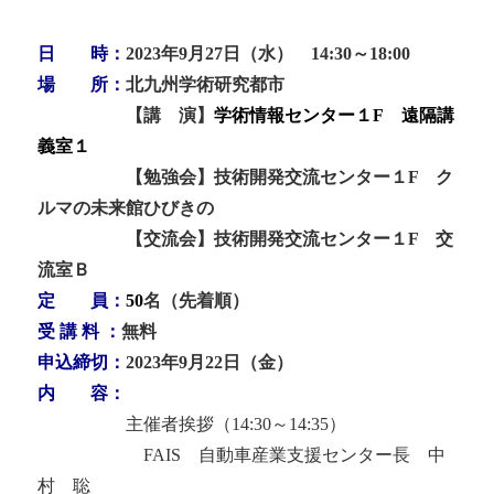
日 時：
2023年9月27日（水） 14:30～18:00
場 所：
北九州学術研究都市
【講 演】
学術情報センター１
F
遠隔講
義室１
【勉強会】技術開発交流センター１F ク
ルマの未来館ひびきの
【交流会】
技術開発交流センター１F
交
流室Ｂ
定 員：
50
名（先着順）
受 講 料 ：
無料
申込締切
：
2023年9月22日（金）
内 容：
主催者挨拶（14:30～14:35）
FAIS 自動車産業支援センター長 中
村 聡