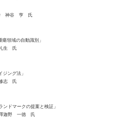
大学 神谷 亨 氏
腫瘍領域の自動識別」
礼生 氏
ノイジング法」
修志 氏
ンドマークの提案と検証」
迦野 一徳 氏