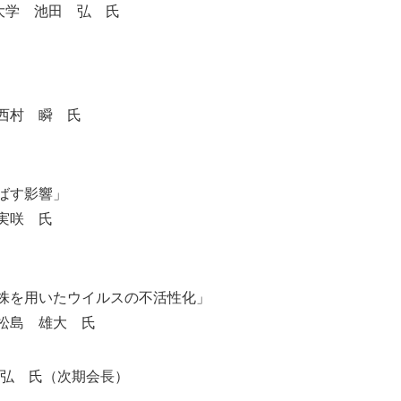
歯科大学 池田 弘 氏
西村 瞬 氏
ばす影響」
実咲 氏
a ST5株を用いたウイルスの不活性化」
島 雄大 氏
 敏弘 氏（次期会長）