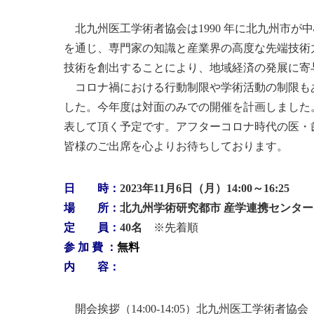
北九州医工学術者協会は1990 年に北九州市が
を通じ、専門家の知識と産業界の高度な先端技術
技術を創出することにより、地域経済の発展に寄
コロナ禍における行動制限や学術活動の制限も
した。今年度は対面のみでの開催を計画しました
表して頂く予定です。アフターコロナ時代の医・
皆様のご出席を心よりお待ちしております。
日 時：
2023年11月6日（月）14:00～16:25
場 所：
北九州学術研究都市 産学連携センター 
定 員：
40名
※先着順
参 加 費 ：
無料
内 容：
開会挨拶（14:00-14:05）北九州医工学術者