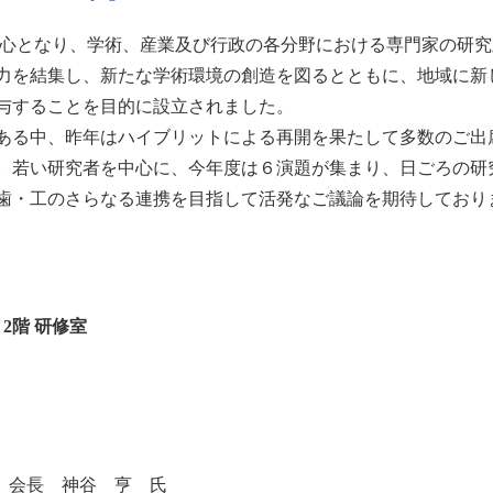
中心となり、学術、産業及び行政の各分野における専門家の研
力を結集し、新たな学術環境の創造を図るとともに、地域に新
与することを目的に設立されました。
ある中、昨年はハイブリットによる再開を果たして多数のご出
。若い研究者を中心に、今年度は６演題が集まり、日ごろの研
歯・工のさらなる連携を目指して活発なご議論を期待しており
2階 研修室
協会 会長 神谷 亨 氏