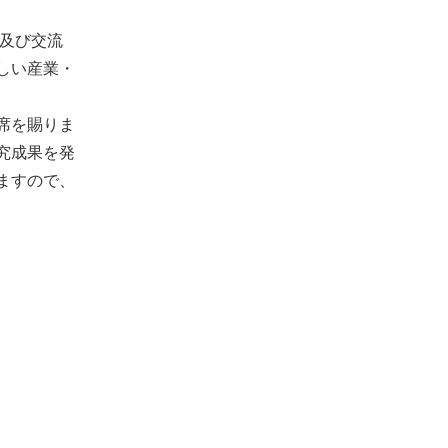
究及び交流
しい産業・
席を賜りま
究成果を発
ますので、