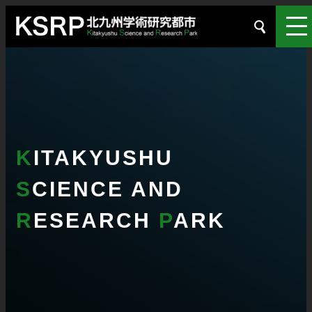
K
ITAKYUSHU
S
CIENCE AND
R
ESEARCH
P
ARK