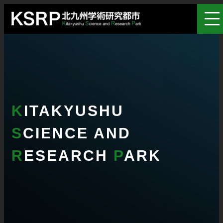
K
ITAKYUSHU
S
CIENCE AND
R
ESEARCH
P
ARK