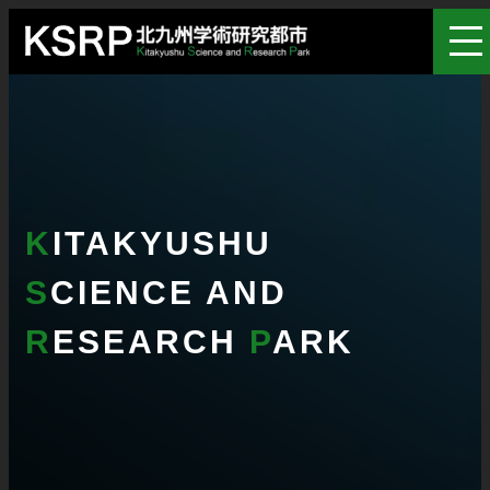
K
ITAKYUSHU
S
CIENCE AND
R
ESEARCH
P
ARK