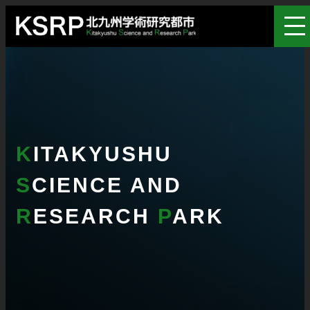
K
ITAKYUSHU
S
CIENCE AND
R
ESEARCH
P
ARK