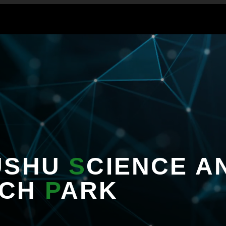
USHU
S
CIENCE A
RCH
P
ARK