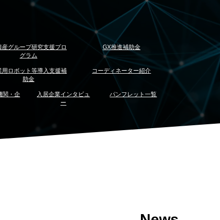
興産グループ研究支援プロ
GX推進補助金
グラム
業用ロボット等導入支援補
コーディネーター紹介
助金
機関・企
入居企業インタビュ
パンフレット一覧
ー
News