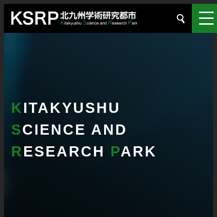
K
ITAKYUSHU
S
CIENCE AND
R
ESEARCH
P
ARK