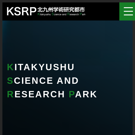
K
ITAKYUSHU
S
CIENCE AND
R
ESEARCH
P
ARK