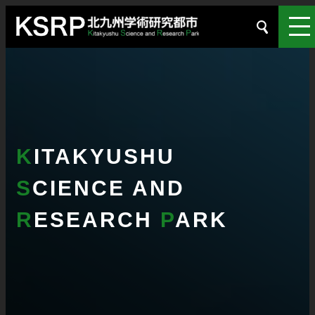
K
ITAKYUSHU
S
CIENCE AND
R
ESEARCH
P
ARK