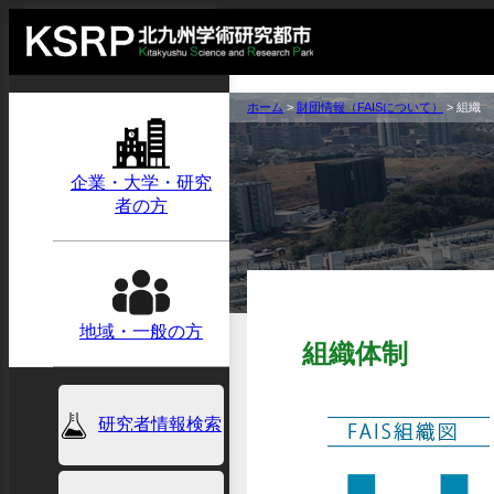
ホーム
>
財団情報（FAISについて）
>
組織
企業・大学・研究
者の方
地域・一般の方
組織体制
研究者情報検索