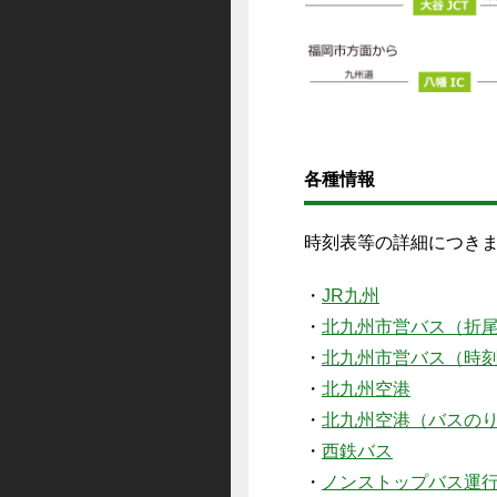
各種情報
時刻表等の詳細につき
・
JR九州
・
北九州市営バス（折
・
北九州市営バス（時
・
北九州空港
・
北九州空港（バスの
・
西鉄バス
・
ノンストップバス運