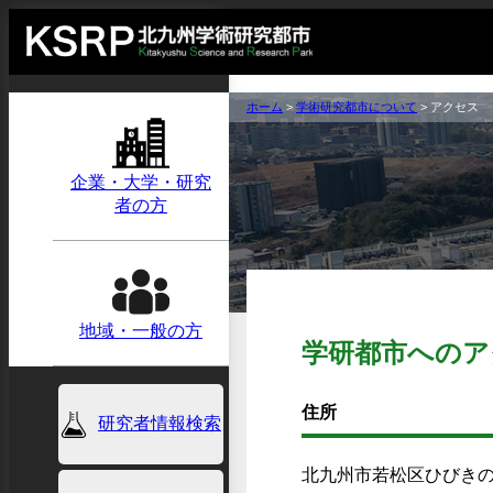
ホーム
>
学術研究都市について
>
アクセス
企業・大学・研究
者の方
地域・一般の方
学研都市へのア
住所
研究者情報検索
北九州市若松区ひびきの