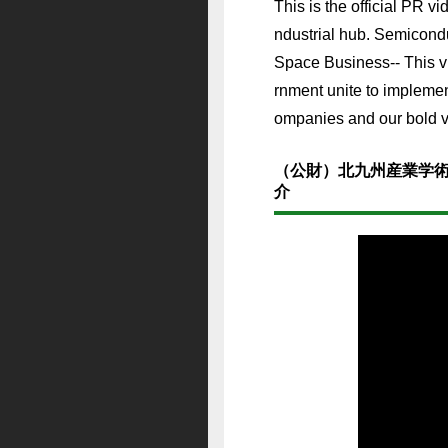
This is the official PR 
ndustrial hub. Semicond
Space Business-- This v
rnment unite to implemen
ompanies and our bold vis
（公財）北九州産業学術
介