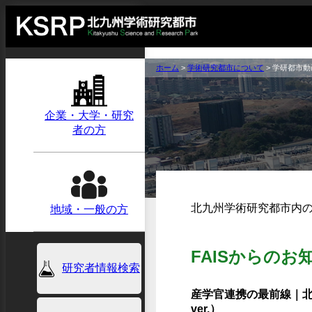
ホーム
>
学術研究都市について
>
学研都市動
企業・大学・研究
者の方
北九州学術研究都市内
地域・一般の方
FAISからのお
研究者情報検索
産学官連携の最前線｜北九州
ver.）