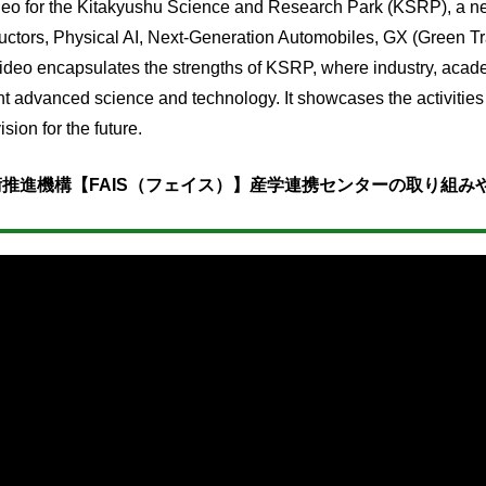
video for the Kitakyushu Science and Research Park (KSRP), a ne
uctors, Physical AI, Next-Generation Automobiles, GX (Green Tr
ideo encapsulates the strengths of KSRP, where industry, acad
t advanced science and technology. It showcases the activities 
ion for the future.
推進機構【FAIS（フェイス）】産学連携センターの取り組み