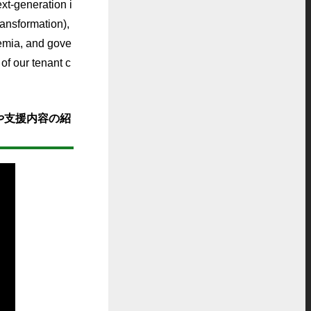
xt-generation i
ansformation),
emia, and gove
of our tenant c
や支援内容の紹