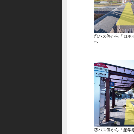
①バス停から「ロボ
へ
③バス停から「産学