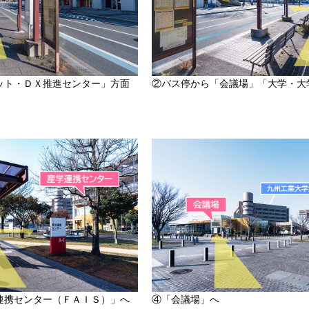
ット・ＤＸ推進センター」方面
②バス停から「会議場」「大学・大
連携センター（ＦＡＩＳ）」へ
④「会議場」へ