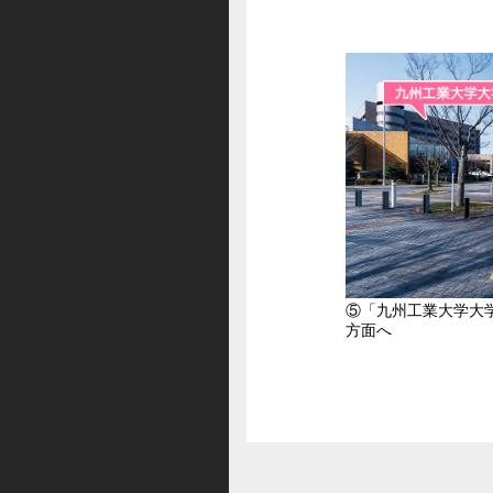
⑤「九州工業大学大
方面へ