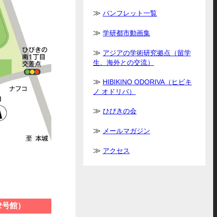
パンフレット一覧
学研都市動画集
アジアの学術研究拠点（留学
生、海外との交流）
HIBIKINO ODORIVA（ヒビキ
ノ オドリバ）
ひびきの会
メールマガジン
アクセス
2号館）