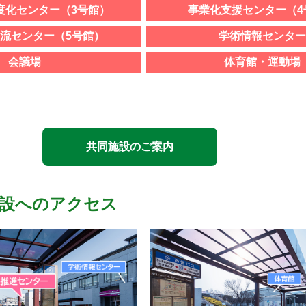
度化センター（3号館）
事業化支援センター（4
流センター（5号館）
学術情報センター
会議場
体育館・運動場
共同施設のご案内
設へのアクセス