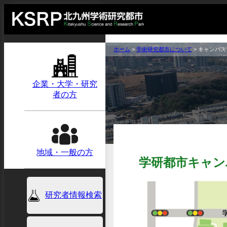
ホーム
>
学術研究都市について
>
キャンパス
企業・大学・研究
者の方
地域・一般の方
学研都市キャン
研究者情報検索