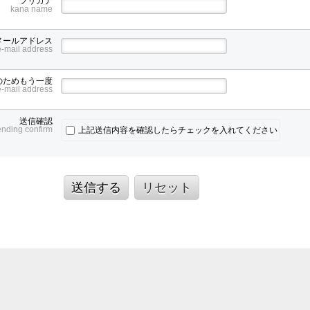
フリガナ
kana name
メールアドレス
e-mail address
のためもう一度
e-mail address
送信確認
ending confirm
上記送信内容を確認したらチェックを入れてください
送信する
リセット