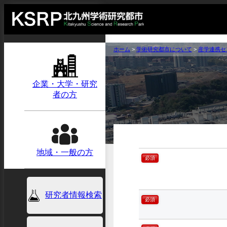
ホーム
>
学術研究都市について
>
産学連携セ
企業・大学・研究
者の方
地域・一般の方
必須
研究者情報検索
必須