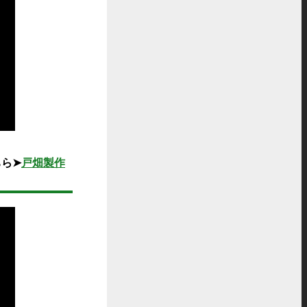
ら➤
戸畑製作