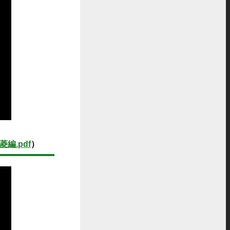
菱編.pdf
）