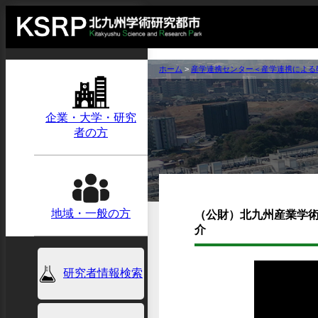
ホーム
>
産学連携センター＜産学連携による
企業・大学・研究
者の方
地域・一般の方
（公財）北九州産業学術
介
研究者情報検索