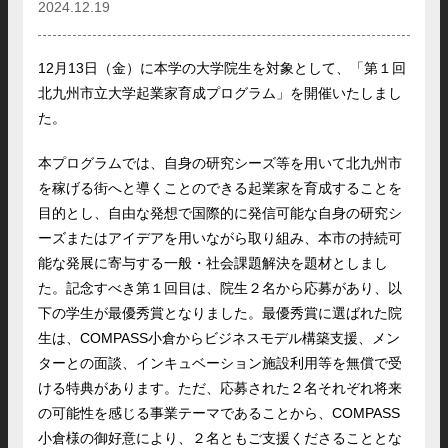
2024.12.19
12月13日（金）に本学の大学院生を対象として、「第１回
北九州市立大学起業家育成プログラム」を開催いたしまし
た。
本プログラムでは、自身の研究シーズ等を用いて北九州市
を稼げる街へと導くことのできる起業家を育成することを
目的とし、自由な発想で国際的に発信可能な自身の研究シ
ーズまたはアイデアを用いながら取り組み、本市の持続可
能な発展に寄与する一般・社会課題解決を題材としまし
た。記念すべき第１回目は、院生２名から応募があり、以
下の学生が最優秀賞となりました。最優秀賞に選ばれた院
生は、COMPASS小倉からビジネスモデル構築支援、メン
ターとの面談、インキュベーション施設利用等を無償で受
ける特典があります。ただ、応募された２名それぞれ将来
の可能性を感じる事業テーマであることから、COMPASS
小倉様の御好意により、２名ともご支援くださることとな