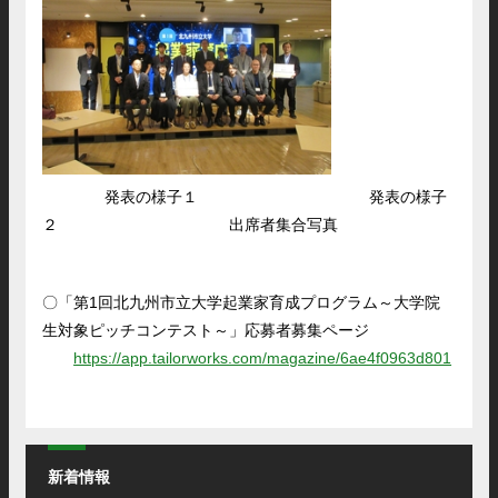
発表の様子１ 発表の様子
２ 出席者集合写真
〇「第1回北九州市立大学起業家育成プログラム～大学院
生対象ピッチコンテスト～」応募者募集ページ
https://app.tailorworks.com/magazine/6ae4f0963d801
新着情報