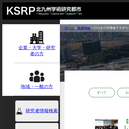
ホーム
>
新着情報
>
ひびきの半導体アカデミ
企業・大学・研究
者の方
地域・一般の方
すべて
お
研究者情報検索
【
し