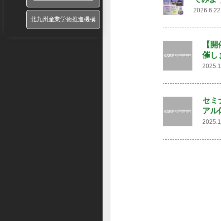
2026.6.
北九州産業学術推進機構
【開
催し
2025
セミ
アル
2025.