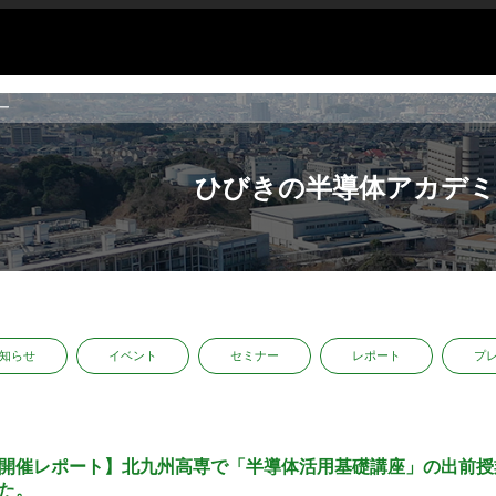
ー
ひびきの半導体アカデミ
知らせ
イベント
セミナー
レポート
プ
開催レポート】北九州高専で「半導体活用基礎講座」の出前授
た。