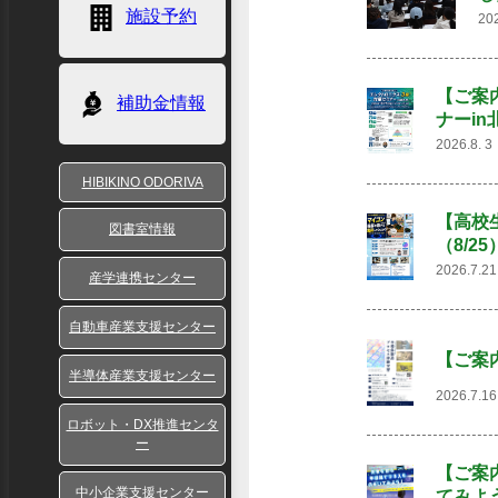
施設予約
20
【ご案
補助金情報
ナーin
2026.8.
HIBIKINO ODORIVA
【高校
図書室情報
（8/2
2026.7.
産学連携センター
自動車産業支援センター
【ご案
半導体産業支援センター
2026.7.
ロボット・DX推進センタ
ー
【ご案
中小企業支援センター
てみよ