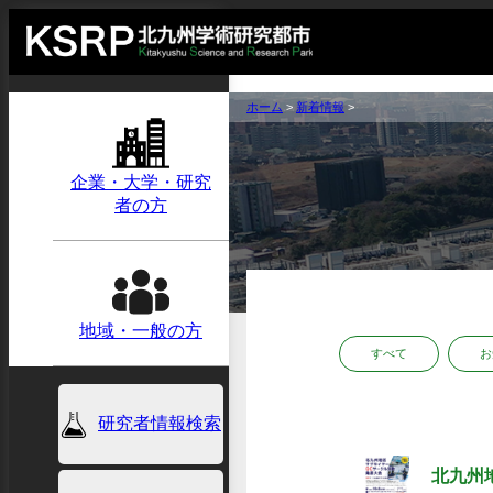
ホーム
>
新着情報
>
企業・大学・研究
者の方
地域・一般の方
すべて
お
研究者情報検索
北九州