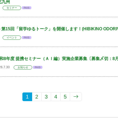
北九州
 3
セミナー
FAIS
(金) 第15回「留学ゆるトーク」を開催します！(HIBIKINO ODORI
 1
イベント
FAIS
和8年度 提携セミナー（ＡＩ編）実施企業募集〔募集〆切：8月
26.7.30
お知らせ
FAIS
1
2
3
4
5