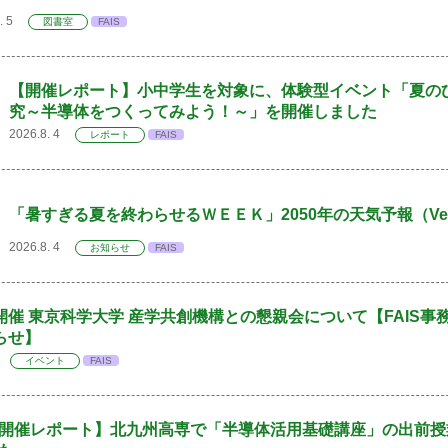
8. 5
図書室
FAIS
【開催レポート】小中学生を対象に、体験型イベント「夏の
究～半導体をつくってみよう！～」を開催しました
2026.8. 4
レポート
FAIS
「暑すぎる夏を終わらせるＷＥＥＫ」2050年の天気予報（Ver
2026.8. 4
お知らせ
FAIS
火)開催 東京科学大学 産学共創機構との懇親会について【FAIS
らせ】
 4
イベント
FAIS
開催レポート】北九州高専で「半導体活用基礎講座」の出前授