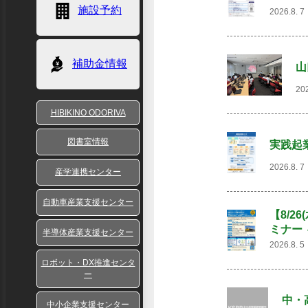
施設予約
2026.8.
補助金情報
山
20
HIBIKINO ODORIVA
図書室情報
実践起
2026.8.
産学連携センター
自動車産業支援センター
【8/2
ミナー
半導体産業支援センター
2026.8.
ロボット・DX推進センタ
ー
中・
中小企業支援センター