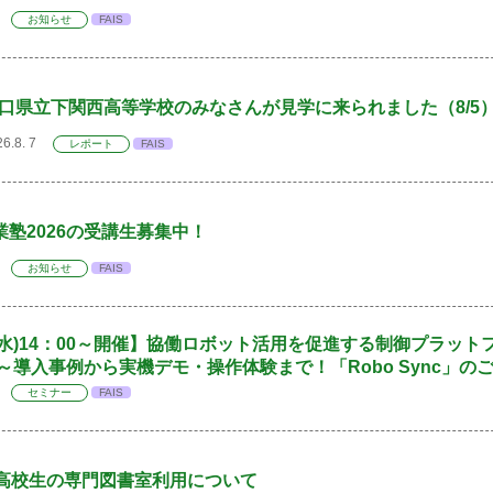
 7
お知らせ
FAIS
口県立下関西高等学校のみなさんが見学に来られました（8/5
26.8. 7
レポート
FAIS
業塾2026の受講生募集中！
 7
お知らせ
FAIS
6(水)14：00～開催】協働ロボット活用を促進する制御プラッ
 ～導入事例から実機デモ・操作体験まで！「Robo Sync」の
 5
セミナー
FAIS
高校生の専門図書室利用について