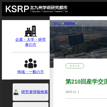
ホーム
>
新着情報
>
企業・大学・研究
者の方
イベント
地域・一般の方
第210回産学交
研究者情報検索
2023.11. 1