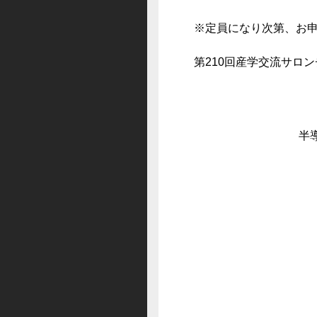
※定員になり次第、お
第210回産学交流サロ
半