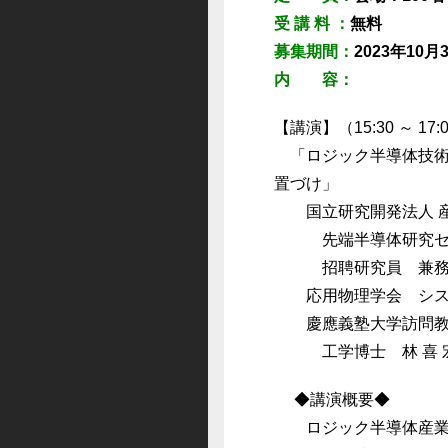
受 講 料 ：
無料
募集期間：
2023年10
内 容：
【講演】（15:30 ～ 17:
「ロジック半導体技術
置づけ」
国立研究開発法人 産
先端半導体研究セ
招聘研究員 兼務 
応用物理学会 システ
慶應義塾大学訪問教
工学博士 林 喜 
◆講演概要◆
ロジック半導体産業界