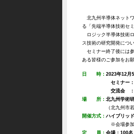
北九州半導体ネットワ
る「先端半導体技術セ
ロジック半導体技術ロ
ス技術の研究開発につ
セミナー終了後には参
ある皆様のご参加をお
日 時：
2023年12
セミナー
交流会 
場 所：
北九州学術研
（北九州市若
開催方式：
ハイブリッ
※会場参
定 員：
会場：100