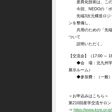
差異化技術は、この基
今回、NEDOの「ポス
先端3次元構造ロジッ
ンを整備し、
共用のための「先端半
ついて
説明いただく。
【交流会】（17:00 ～ 18
◆会 場：北九州学術
展示ルーム）
◆参加費：（一般）1,
＜お申込みはこちら＞
第210回産学交流サロ
⇒
https://www.ksrp.or.jp