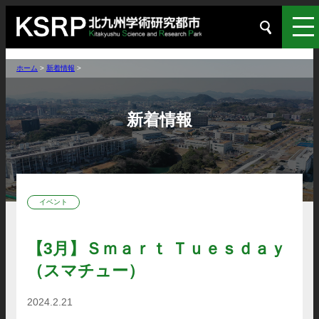
ホーム
>
新着情報
>
新着情報
イベント
【3月】Ｓｍａｒｔ Ｔｕｅｓｄａｙ
（スマチュー）
2024.2.21