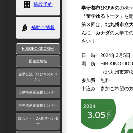
施設予約
学研都市ひびきの
の様
「留学ゆるトーク」
を
第３回は、
北九州市立
補助金情報
ん
に、
カナダ
の大学で
さい！
HIBIKINO ODORIVA
日 時：2024年3月5日（火
図書室情報
場 所：HIBIKINO O
（北九州市若松区ひ
産学交流「ひびきのサロ
ン」
参加費：無料
申込み：参加ご希望の
自動車産業支援センター
半導体産業支援センター
ロボット・DX推進センタ
ー