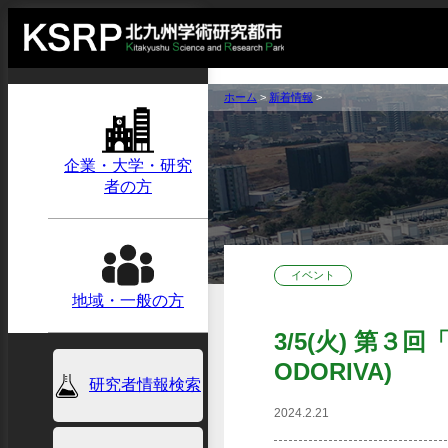
ホーム
>
新着情報
>
企業・大学・研究
者の方
イベント
地域・一般の方
3/5(火) 第３
ODORIVA)
研究者情報検索
2024.2.21