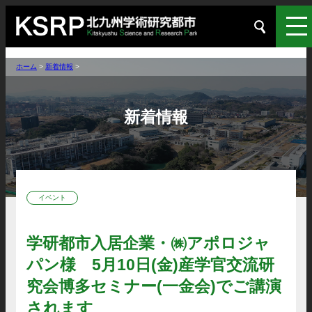
ホーム
>
新着情報
>
新着情報
イベント
学研都市入居企業・㈱アポロジャ
パン様 5月10日(金)産学官交流研
究会博多セミナー(一金会)でご講演
されます