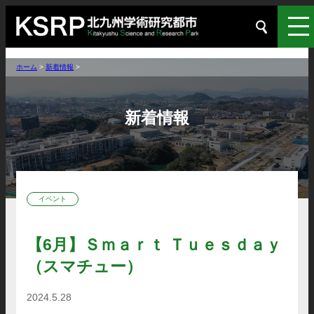
ホーム
>
新着情報
>
新着情報
イベント
【6月】Ｓｍａｒｔ Ｔｕｅｓｄａｙ
（スマチュー）
2024.5.28