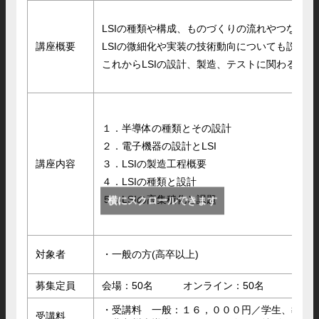
LSIの種類や構成、ものづくりの流れやつなが
講座概要
LSIの微細化や実装の技術動向についても説明し
これからLSIの設計、製造、テストに関わる方
１．半導体の種類とその設計
２．電子機器の設計とLSI
講座内容
３．LSIの製造工程概要
４．LSIの種類と設計
５．LSIの高集積化と課題
横にスクロールできます
対象者
・一般の方(高卒以上)
募集定員
会場：50名 オンライン：50名
・受講料 一般：１６，０００円／学生、教員
受講料