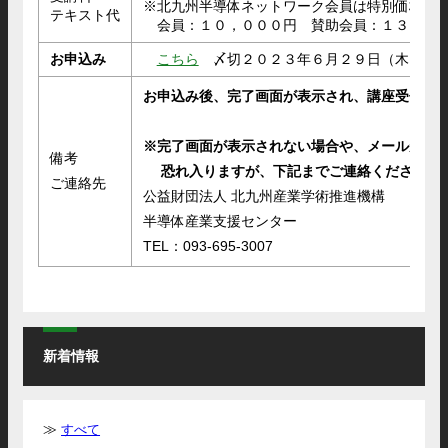
※北九州半導体ネットワーク会員は特別価格
テキスト代
会員：１０，０００円 賛助会員：１３，０
お申込み
こちら
〆切２０２３年６月２９日（木）
お申込み後、完了画面が表示され、講座受付自
※
完了画面が表示されない場合や、メールが
届
備考
恐れ入りますが、下記までご連絡ください。
ご連絡先
公益財団法人 北九州産業学術推進機構
半導体産業支援センター
TEL：093-695-3007
新着情報
すべて