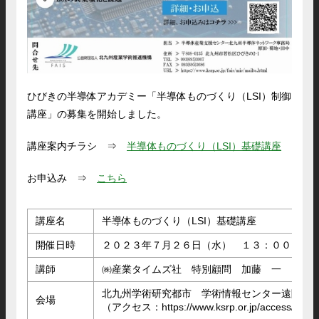
ひびきの半導体アカデミー「半導体ものづくり（LSI）制御
講座」の募集を開始しました。
講座案内チラシ ⇒
半導体ものづくり（LSI）基礎講座
お申込み ⇒
こちら
講座名
半導体ものづくり（LSI）基礎講座
開催日時
２０２３年７月２６日（水） １３：００～１６
講師
㈱産業タイムズ社 特別顧問 加藤 一 氏
北九州学術研究都市 学術情報センター遠隔講
会場
（アクセス：https://www.ksrp.or.jp/access/index