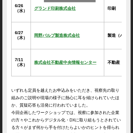
6/26
グランド印刷株式会社
印刷
（水）
6/27
岡野バルブ製造株式会社
製造
（バルブ
（木）
7/11
株式会社不動産中央情報センター
不動産
（木）
いずれも定員を越えたお申込みをいただき、視察先の取り
組みのご説明や現場の様子に熱心に耳を傾けられていたほ
か、質疑応答も活発に行われていました。
今回企画したワークショップでは、視察に参加された企業
の方々やこれからデジタル化・DXに取り組もうとされてい
る方々がまず何から手を付けたらよいかのヒントを得られ