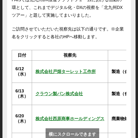
環として、これまでデジタル化・DXの視察を「北九州DX
ツアー」と題して実施してまいりました。
ご訪問させていただいた視察先は以下の通りです。※企業
名をクリックすると各社のHPへ移動します。
日付
視察先
業
6/12
株式会社戸畑ターレット工作所
製造
（金属加
（水）
6/13
クラウン製パン株式会社
製造
（食品）
（木）
6/20
株式会社西原商事ホールディングス
廃棄物処理
・
（木）
横にスクロールできます