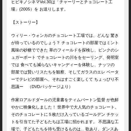
ヒビキノシネマVol.30は「チャーリーとチョコレート工
場」(2005）を お送りします。
【ストーリー】
ウィリー・ウォンカのチョコレート工場では、どんな 驚き
が待っているのでしょう？ チョコレートの部屋ではミント
風味の砂糖でできた 草のフィールドを探検し、ピンクのシ
ュガーボート でチョコレートの川ををセーリング、発明室
では 食べても減らないキャンディーを体験し、ナッツの
部屋では賢いリスたちを観察、そしてガラスのエレ ベータ
ーでテレビの部屋へ、それはすごく楽しくて ちょっぴり不
思議ー （DVDパッケージより）
作家ロアルドダールの児童書をティムバートン監督 が色鮮
やかに映像化しました！ 世界中で大人気のチョコレート。
そのチョコレートに５枚だけ入っているゴールデン チケッ
トを引当てた子どもたちは工場に招かれます。 不思議な工
場で、子どもたちを待ち受けるものは... 歌あり、ダンスあ