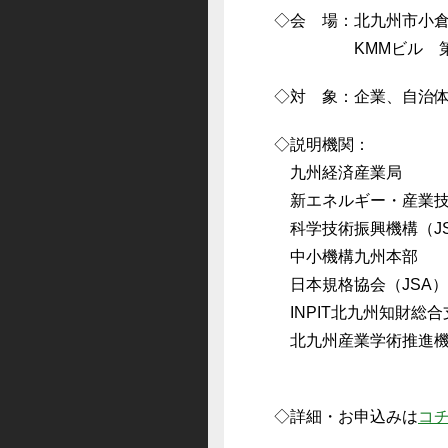
◇会 場：北九州市小倉北
KMMビル 第3
◇対 象：企業、自治
◇説明機関：
九州経済産業局
新エネルギー・産業技
科学技術振興機構（JS
中小機構九州本部
日本規格協会（JSA）
INPIT北九州知財総
北九州産業学術推進機構
◇詳細・お申込みは
コ