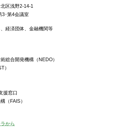
区浅野2-14-1
･第4会議室
体、経済団体、金融機関等
術総合開発機構（NEDO）
T）
合支援窓口
（FAIS）
チラから