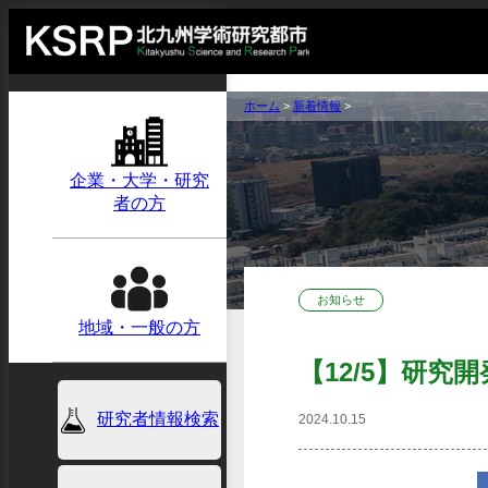
ホーム
>
新着情報
>
企業・大学・研究
者の方
お知らせ
地域・一般の方
【12/5】研究
研究者情報検索
2024.10.15