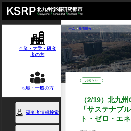
ホーム
>
新着情報
>
企業・大学・研究
者の方
お知らせ
地域・一般の方
（2/19）北
「サステナブル
研究者情報検索
ト・ゼロ・エネ