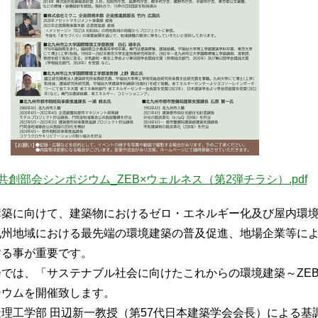
共創部会シンポジウム_ZEB×ウェルネス（第2弾チラシ）.pdf
築に向けて、建築物におけるゼロ・エネルギー化及び屋内環境
九州地域における最先端の環境建築の普及促進、地場企業等に
する事が重要です。
では、「サステナブル社会に向けたこれからの環境建築～ZEB
ジウムを開催致します。
工学部 田辺新一教授（第57代日本建築学会会長）による基調