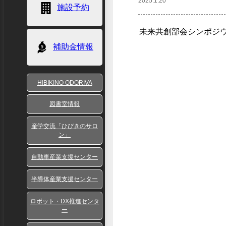
2025.1.20
施設予約
未来共創部会シンポジ
補助金情報
HIBIKINO ODORIVA
図書室情報
産学交流「ひびきのサロ
ン」
自動車産業支援センター
半導体産業支援センター
ロボット・DX推進センタ
ー