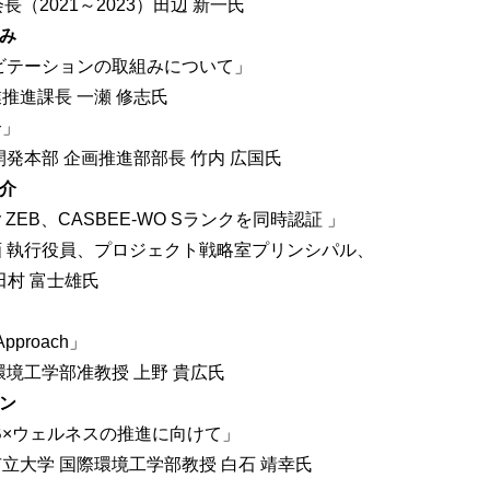
（2021～2023）田辺 新一氏
組み
ビテーションの取組みについて」
進課長 一瀬 修志氏
介」
発本部 企画推進部部長 竹内 広国氏
紹介
arly ZEB、CASBEE-WO Sランクを同時認証 」
 執行役員、プロジェクト戦略室プリンシパル、
田村 富士雄氏
 Approach
」
境工学部准教授 上野 貴広氏
ョン
B×ウェルネスの推進に向けて」
大学 国際環境工学部教授 白石 靖幸氏