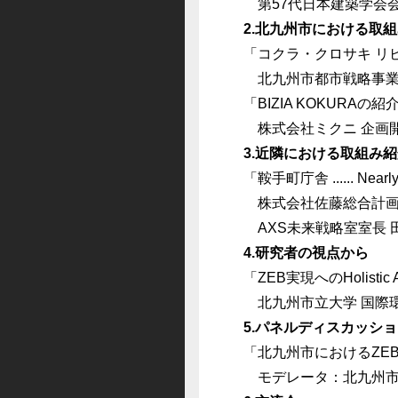
第57代日本建築学会会長
2.北九州市における取
「コクラ・クロサキ リ
北九州市都市戦略事業推
「BIZIA KOKURAの紹
株式会社ミクニ 企画開
3.近隣における取組み
「鞍手町庁舎 ...... Ne
株式会社佐藤総合計画
AXS未来戦略室室長
4.研究者の視点から
「
ZEB
実現への
Holistic
北九州市立大学 国際環
5.パネルディスカッシ
「北九州市におけるZE
モデレータ：北九州市立