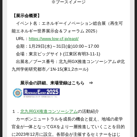
※ブースイメージ
【
展示会概要
】
イベント名：エネルギーイノベーション総合展（再生可
能エネルギー世界展示会＆フォーラム 2025）
URL：
https://www.low-cf.jp/east/
会期：1月29日(水)～31日(金)10:00～17:00
会場：東京ビッグサイト(江東区有明3-11-1)
出展名／ブース番号：北九州GX推進コンソーシアム
＠
北
九州学術研究都市／1N-15(東1,2ホール)
展示会の詳細、来場登録はこちら ⇒
１．
北九州GX推進コンソーシアム
の活動紹介
カーボンニュートラルを成長の機会と捉え、地域の産学
官金が一体となってGXをより一層推進していくことを目的
に2023年12月に設立。各部会が主催するセミナーをはじ