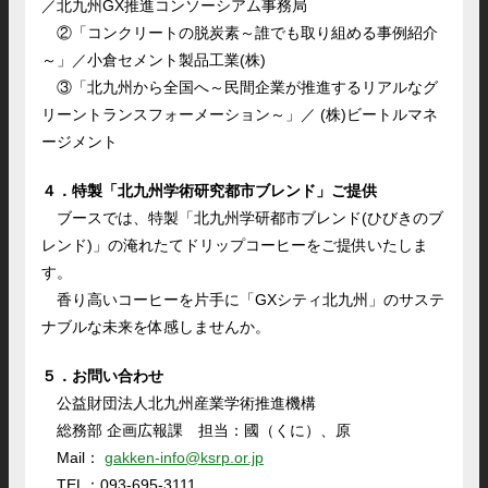
／北九州GX推進コンソーシアム事務局
②「コンクリートの脱炭素～誰でも取り組める事例紹介
～」／小倉セメント製品工業(株)
③「北九州から全国へ～民間企業が推進するリアルなグ
リーントランスフォーメーション～」／ (株)ビートルマネ
ージメント
４．特製「北九州学術研究都市ブレンド」ご提供
ブースでは、特製「北九州学研都市ブレンド(ひびきのブ
レンド)」の淹れたてドリップコーヒーをご提供いたしま
す。
香り高いコーヒーを片手に「GXシティ北九州」のサステ
ナブルな未来を体感しませんか。
５．お問い合わせ
公益財団法人北九州産業学術推進機構
総務部 企画広報課 担当：國（くに）、原
Mail：
gakken-info@ksrp.or.jp
TEL：093-695-3111