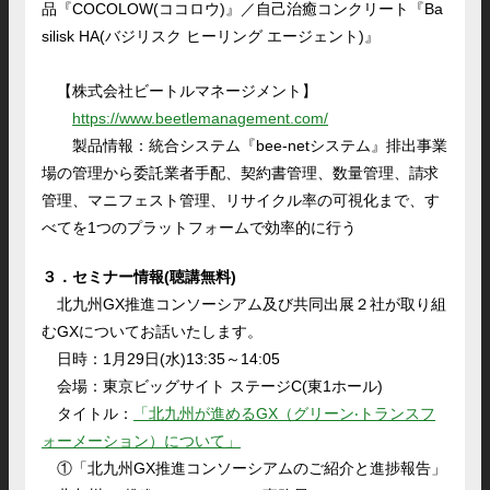
品『COCOLOW(ココロウ)』／自己治癒コンクリート『Ba
silisk HA(バジリスク ヒーリング エージェント)』
【株式会社ビートルマネージメント】
https://www.beetlemanagement.com/
製品情報：統合システム『bee-netシステム』排出事業
場の管理から委託業者手配、契約書管理、数量管理、請求
管理、マニフェスト管理、リサイクル率の可視化まで、す
べてを1つのプラットフォームで効率的に行う
３．セ
ミナー
情報(聴講無料)
北九州GX推進コンソーシアム及び共同出展２社が取り組
むGXについてお話いたします。
日時：1月29日(水)13:35～14:05
会場：東京ビッグサイト ステージC(東1ホール)
タイトル：
「北九州が進めるGX（グリーン‧トランスフ
ォーメーション）について」
①「北九州GX推進コンソーシアムのご紹介と進捗報告」