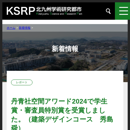
ホーム
>
新着情報
>
新着情報
レポート
丹青社空間アワード2024で学生
賞・審査員特別賞を受賞しまし
た。（建築デザインコース 秀島
舜）