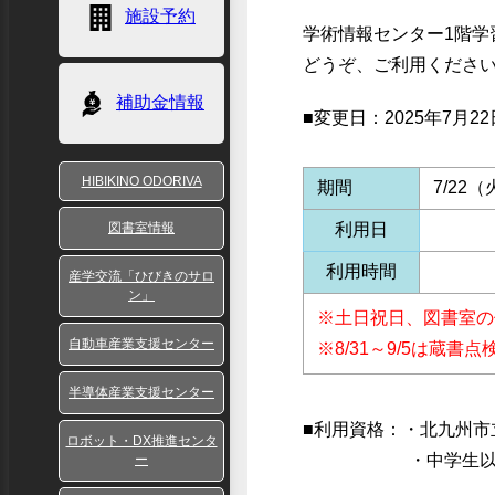
施設予約
学術情報センター1階学
どうぞ、ご利用くださ
補助金情報
■変更日：2025年7月2
HIBIKINO ODORIVA
期間
7/22
図書室情報
利用日
利用時間
産学交流「ひびきのサロ
ン」
※土日祝日、図書室の
自動車産業支援センター
※8/31～9/5は蔵書
半導体産業支援センター
■利用資格：・北九州市
ロボット・DX推進センタ
・中学生以
ー