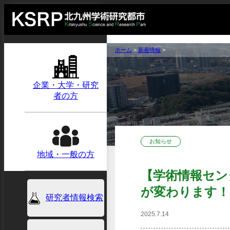
ホーム
>
新着情報
>
企業・大学・研究
者の方
お知らせ
地域・一般の方
【学術情報セン
が変わります！
研究者情報検索
2025.7.14