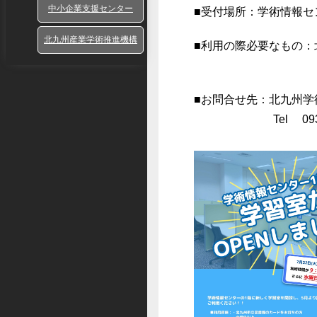
中小企業支援センター
■受付場所：学術情報セ
北九州産業学術推進機構
■利用の際必要
■お問合せ先：北九州
Tel 093（69