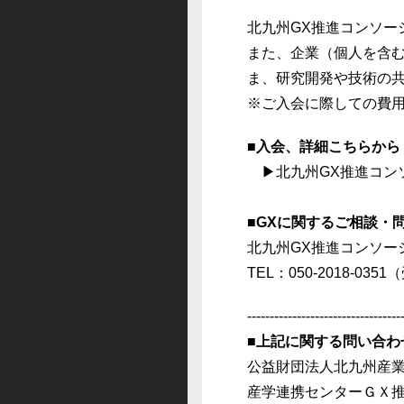
北九州GX推進コンソー
また、企業（個人を含
ま、研究開発や技術の
※ご入会に際しての費
■
入会、詳細こちらから
▶北九州GX推進コン
■GX
に関するご相談・
北九州GX推進コンソー
TEL：050-2018-03
----------------------------------
■上記に関する問い合わ
公益財団法人北九州産業
産学連携センターＧＸ