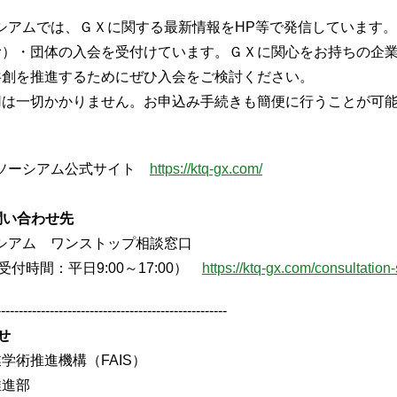
シアムでは、ＧＸに関する最新情報をHP等で発信しています。
む）・団体の入会を受付けています。ＧＸに関心をお持ちの企
共創を推進するためにぜひ入会をご検討ください。
用は一切かかりません。お申込み手続きも簡便に行うことが可
ソーシアム公式サイト
https://ktq-gx.com/
問い合わせ先
シアム ワンストップ相談窓口
51（受付時間：平日9:00～17:00）
https://ktq-gx.com/consultation-
----------------------------------------------------
せ
学術推進機構（FAIS）
推進部