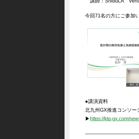
講師：ShibuLA Ventu
今回71名の方にご参加
●講演資料
北九州GX推進コンソー
▶
https://ktq-gx.com/ne
----------------------------------