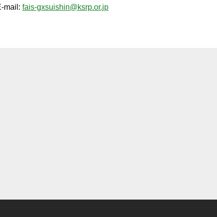
-mail:
fais-gxsuishin@ksrp.or.jp