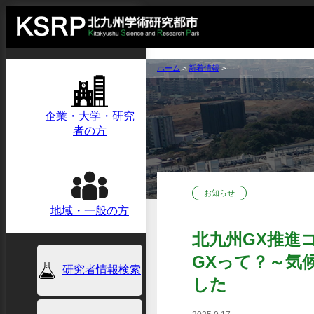
ホーム
>
新着情報
>
企業・大学・研究
者の方
お知らせ
地域・一般の方
北九州GX推進
GXって？～気
研究者情報検索
した