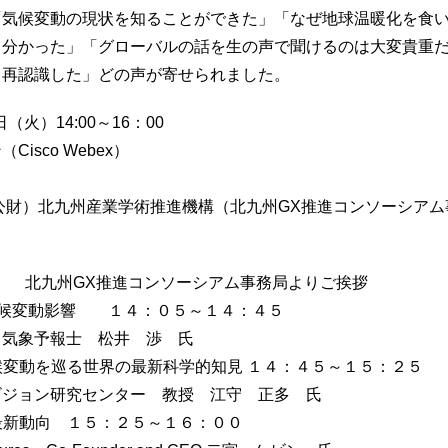
「気候変動の現状を知ることができた」「なぜ地球温暖化を食
分かった」「グローバルの話を生の声で聞けるのは大変貴重だ
て再認識した」どの声が寄せられました。
（火）14:00～16：00
isco Webex）
公財）北九州産業学術推進機構（北九州GX推進コンソーシアム
：05） 北九州GX推進コンソーシアム事務局よりご挨拶
気候変動影響 １４：０５～１４：４５
気象予報士 松井 渉 氏
候変動を巡る世界の最新科学的知見 １４：４５～１５：２５
ジョン研究センター 教授 江守 正多 氏
最新動向 １５：２５～１６：００