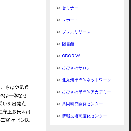
セミナー
レポート
プレスリリース
図書館
ODORIVA
ひびきのサロン
北九州半導体ネットワーク
。もはや気候
ひびきの半導体アカデミー
Xは一体なぜ
問いを出発点
共同研究開発センター
江守正多氏をは
情報技術高度化センター
Oの二宮 ケビン氏