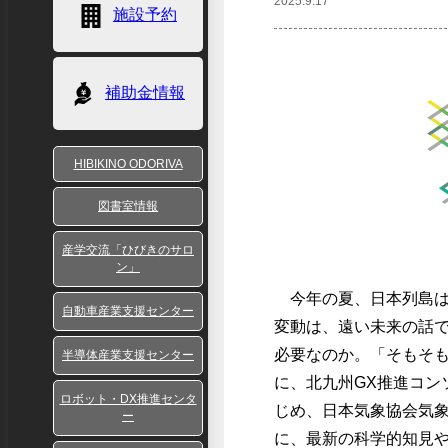
2025.9.17
施設予約
補助金情報
HIBIKINO ODORIVA
図書室情報
産学交流「ひびきのサロ
ン」
今年の夏、日本列島は
自動車産業支援センター
変動は、遠い未来の話で
必要なのか。「そもそも
半導体産業支援センター
に、北九州GX推進コン
ロボット・DX推進センタ
じめ、日本気象協会気象予報士の
ー
に、最新の科学的知見