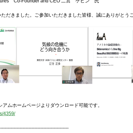
res Co-Founder and CEO 二宮 ケビン 氏
いただきました。ご参加いただきました皆様、誠にありがとう
シアムホームページよりダウンロード可能です。
ws/4359/
-----------------------------------------------