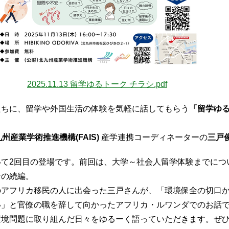
2025.11.13 留学ゆるトーク チラシ.pdf
たちに、留学や外国生活の体験を気軽に話してもらう
「留学ゆ
州産業学術推進機構(FAIS)
産学連携コーディネーターの
三戸
)に続いて2回目の登場です。前回は、大学～社会人留学体験までに
その続編。
のアフリカ移民の人に出会った三戸さんが、「環境保全の切口
い」と官僚の職を辞して向かったアフリカ・ルワンダでのお話
環境問題に取り組んだ日々をゆるーく語っていただきます。ぜ