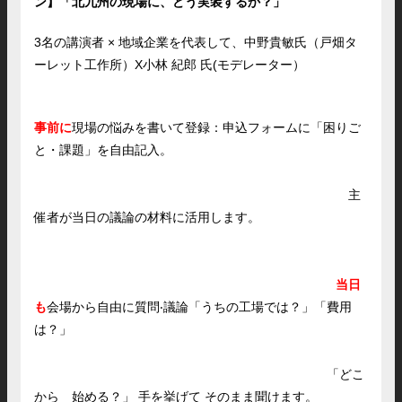
ン】「北九州の現場に、どう実装するか？」
3名の講演者 × 地域企業を代表して、中野貴敏氏（戸畑タ
ーレット工作所）X⼩林 紀郎 ⽒(モデレーター）
事前に
現場の悩みを書いて登録：
申込フォームに「困りご
と・課題」を⾃由記⼊。
主
催者が当⽇の議論の材料に活⽤します。
当日
も
会場から⾃由に質問‧議論
「うちの⼯場では？」「費⽤
は？」
「どこ
から 始める？」
⼿を挙げて
そのまま聞けます。