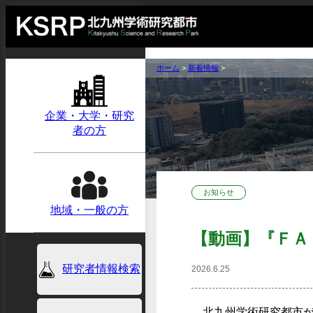
ホーム
>
新着情報
>
企業・大学・研究
者の方
お知らせ
地域・一般の方
【動画】『ＦＡ
研究者情報検索
2026.6.25
北九州学術研究都市が