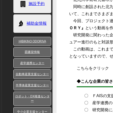
施設予約
同時に創設された北九
いて、これまでさまざ
今回、プロジェクト達
補助金情報
ＯＲＹ』
という動画を
研究開発に関わった企
HIBIKINO ODORIVA
ュアー進行のもと対談
この動画は、これまで
図書室情報
となっていますので、
産学連携センター
こちらをクリック
自動車産業支援センター
◆こんな企業の皆さ
半導体産業支援センター
〇 ＦAISの
ロボット・DX推進センタ
ー
〇 産学連携の
〇 研究開発に
中小企業支援センター