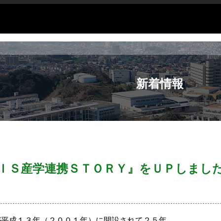
新着情報
ＩＳ産学連携ＳＴＯＲＹ』をＵＰしまし
平成１３年（２００１年）に開設されて２５年。