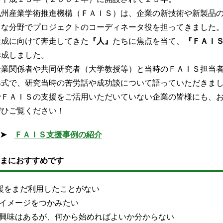
州産業学術推進機構（ＦＡＩＳ）は、企業の新技術や新製品の
まな分野でプロジェクトのコーディネータ役を担ってきました
成に向けて奔走してきた
『人』
たちに焦点を当て、
『ＦＡＩ
作成しました。
業関係者や共同研究者（大学教授等）と当時のＦＡＩＳ担当者
形式で、研究当時の苦労話や成功談について語っていただきま
ＦＡＩＳの支援をご活用いただいていない企業の皆様にも、お
ぜひご覧ください！
➤
ＦＡＩＳ支援事例の紹介
まにおすすめです
支援をまだ利用したことがない
イメージをつかみたい
興味はあるが、何から始めればよいか分からない