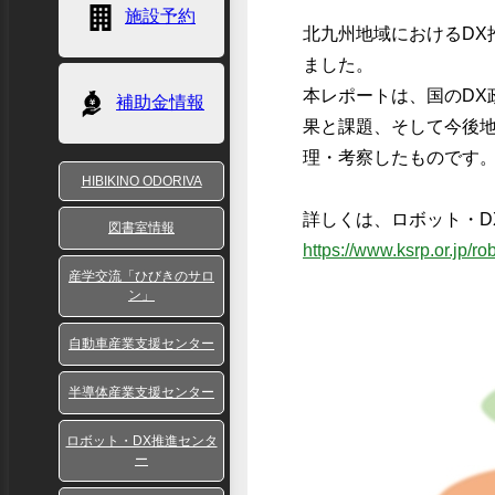
施設予約
北九州地域におけるDX
ました。
本レポートは、国のDX
補助金情報
果と課題、そして今後
理・考察したものです
HIBIKINO ODORIVA
詳しくは、ロボット・D
図書室情報
https://www.ksrp.or.jp/r
産学交流「ひびきのサロ
ン」
自動車産業支援センター
半導体産業支援センター
ロボット・DX推進センタ
ー