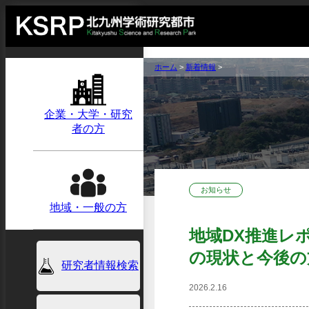
ホーム
>
新着情報
>
企業・大学・研究
者の方
お知らせ
地域・一般の方
地域DX推進レ
の現状と今後の
研究者情報検索
2026.2.16