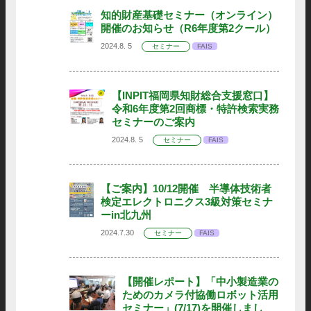
知的財産基礎セミナー（オンライン）
開催のお知らせ（R6年度第2クール）
2024.8. 5
セミナー
FAIS
【INPIT福岡県知財総合支援窓口】
令和6年度第2回商標・特許検索実務
セミナーのご案内
2024.8. 5
セミナー
FAIS
【ご案内】10/12開催 半導体技術者
検定エレクトロニクス3級対策セミナ
ーin北九州
2024.7.30
セミナー
FAIS
【開催レポート】「中小製造業の
ためのカメラ付協働ロボット活用
セミナー」(7/17)を開催しまし