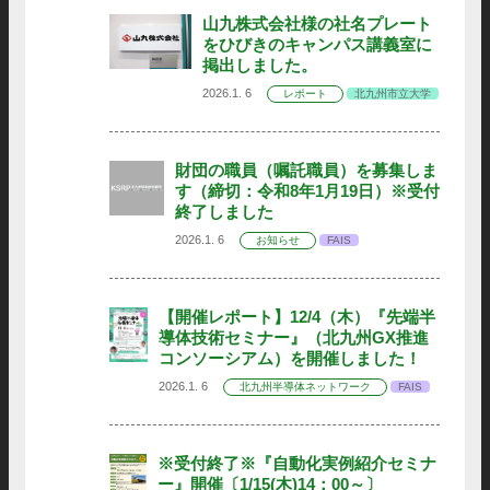
山九株式会社様の社名プレート
をひびきのキャンパス講義室に
掲出しました。
2026.1. 6
レポート
北九州市立大学
財団の職員（嘱託職員）を募集しま
す（締切：令和8年1月19日）※受付
終了しました
2026.1. 6
お知らせ
FAIS
【開催レポート】12/4（木）『先端半
導体技術セミナー』（北九州GX推進
コンソーシアム）を開催しました！
2026.1. 6
北九州半導体ネットワーク
FAIS
※受付終了※『自動化実例紹介セミナ
ー』開催〔1/15(木)14：00～〕