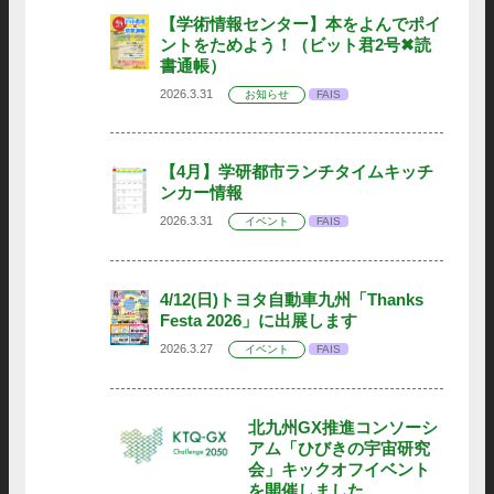
【学術情報センター】本をよんでポイ
ントをためよう！（ビット君2号✖読
書通帳）
2026.3.31
お知らせ
FAIS
【4月】学研都市ランチタイムキッチ
ンカー情報
2026.3.31
イベント
FAIS
4/12(日)トヨタ自動車九州「Thanks
Festa 2026」に出展します
2026.3.27
イベント
FAIS
北九州GX推進コンソーシ
アム「ひびきの宇宙研究
会」キックオフイベント
を開催しました